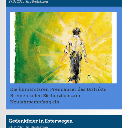
29.07.2025
, AzB Redaktion
Die humanitären Freimaurer des Distrikts
Bremen laden Sie herzlich zum
Neujahrsempfang ein.
Gedenkfeier in Esterwegen
23.06.2025
, AzB Redaktion