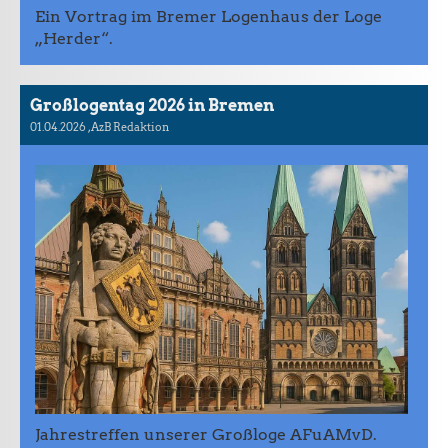
Ein Vortrag im Bremer Logenhaus der Loge
„Herder“.
Großlogentag 2026 in Bremen
01.04.2026
, AzB Redaktion
Jahrestreffen unserer Großloge AFuAMvD.