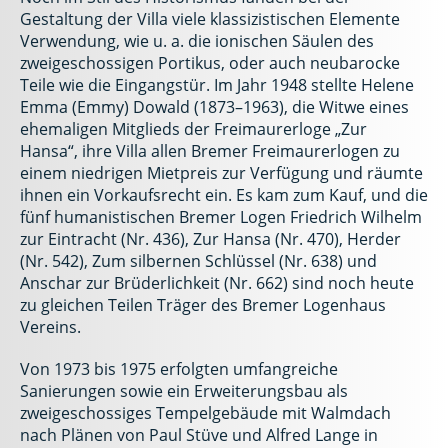
Gestaltung der Villa viele klassizistischen Elemente
Verwendung, wie u. a. die ionischen Säulen des
zweigeschossigen Portikus, oder auch neubarocke
Teile wie die Eingangstür. Im Jahr 1948 stellte Helene
Emma (Emmy) Dowald (1873–1963), die Witwe eines
ehemaligen Mitglieds der Freimaurerloge „Zur
Hansa“, ihre Villa allen Bremer Freimaurerlogen zu
einem niedrigen Mietpreis zur Verfügung und räumte
ihnen ein Vorkaufsrecht ein. Es kam zum Kauf, und die
fünf humanistischen Bremer Logen Friedrich Wilhelm
zur Eintracht (Nr. 436), Zur Hansa (Nr. 470), Herder
(Nr. 542), Zum silbernen Schlüssel (Nr. 638) und
Anschar zur Brüderlichkeit (Nr. 662) sind noch heute
zu gleichen Teilen Träger des Bremer Logenhaus
Vereins.
Von 1973 bis 1975 erfolgten umfangreiche
Sanierungen sowie ein Erweiterungsbau als
zweigeschossiges Tempelgebäude mit Walmdach
nach Plänen von Paul Stüve und Alfred Lange in