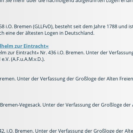
 Sie mehr über die nachfolgend aufgeführten Logen erfahre
58 i.O. Bremen (GLLFvD), besteht seit dem Jahre 1788 und ist
h eine der ältesten Logen in Deutschland.
lhelm zur Eintracht«
lm zur Eintracht« Nr. 436 i.O. Bremen. Unter der Verfassun
. (A.F.u.A.M.v.D.).
. Bremen. Unter der Verfassung der Großloge der Alten Fr
O. Bremen-Vegesack. Unter der Verfassung der Großloge d
542, i.O. Bremen. Unter der Verfassung der Großloge der 