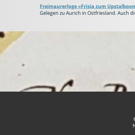
Freimaurerloge »Frisia zum Upstalboo
Gelegen zu Aurich in Ostfriesland. Auch d
N