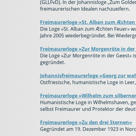
(GLLFvD). In der Johannisloge „Zum Golde
freimaurerischen Idealen nachzueifern.
Freimaurerloge »St. Alban zum Æchten
Die Loge »St. Alban zum Æchten Feuer« wu
Jahre 2005 wiederbegründet. Bei Wieder
Freimaurerloge »Zur Morgenröte in der
Die Loge »Zur Morgenröte in der Geest« is
gegründet.
Johannisfreimaurerloge »Georg zur wa
Ostfriesische, humanistische Loge in Leer
Freimaurerloge »Wilhelm zum silbern
Humanistische Loge in Wilhelmshaven, ge
selbst Freimaurer und Protektor der deut
Freimaurerloge »Zu den drei Sternen«
Gegründet am 19. Dezember 1923 in Nord