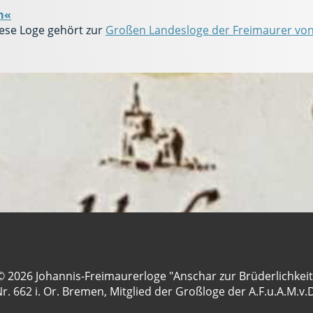
m«
iese Loge gehört zur
Großen Landesloge der Freimaurer von
© 2026 Johannis-Freimaurerloge "Anschar zur Brüderlichkeit
r. 662 i. Or. Bremen, Mitglied der Großloge der A.F.u.A.M.v.