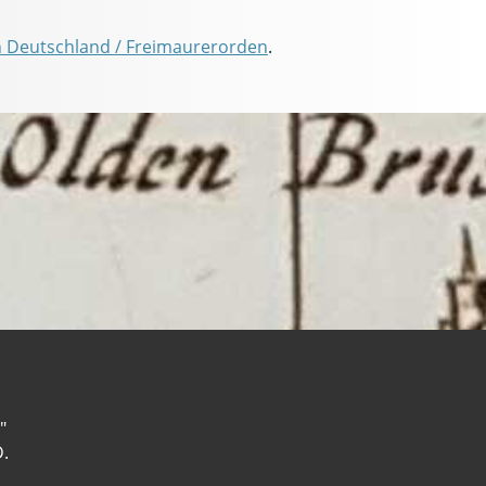
 Deutschland / Freimaurerorden
.
"
D.