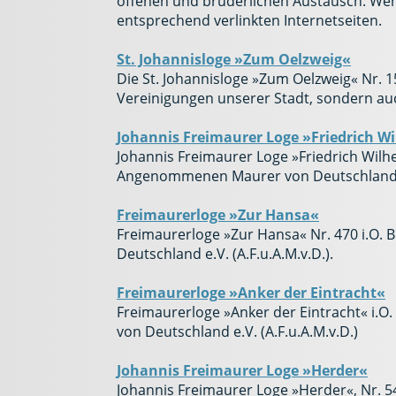
offenen und brüderlichen Austausch. Wenn
entsprechend verlinkten Internetseiten.
St. Johannisloge »Zum Oelzweig«
Die St. Johannisloge »Zum Oelzweig« Nr. 1
Vereinigungen unserer Stadt, sondern auc
Johannis Freimaurer Loge »Friedrich Wi
Johannis Freimaurer Loge »Friedrich Wilhe
Angenommenen Maurer von Deutschland e.V
Freimaurerloge »Zur Hansa«
Freimaurerloge »Zur Hansa« Nr. 470 i.O
Deutschland e.V. (A.F.u.A.M.v.D.).
Freimaurerloge »Anker der Eintracht«
Freimaurerloge »Anker der Eintracht« i.
von Deutschland e.V. (A.F.u.A.M.v.D.)
Johannis Freimaurer Loge »Herder«
Johannis Freimaurer Loge »Herder«, Nr. 